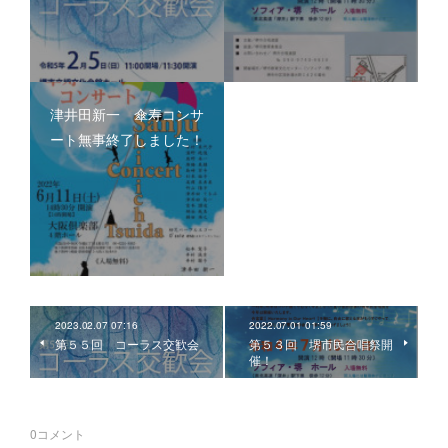
津井田新一 傘寿コンサ
ート無事終了しました！
2023.02.07 07:16
2022.07.01 01:59
第５５回 コーラス交歓会
第５３回 堺市民合唱祭開
催！
0
コメント