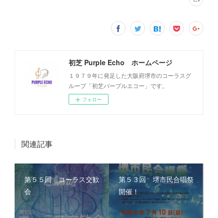
初芝 Purple Echo ホームページ
１９７９年に発足した大阪府堺市のコーラスグ
ループ「初芝パープルエコー」です。
フォロー
関連記事
第５５回 コーラス交歓
第５３回 堺市民合唱祭
会
開催！