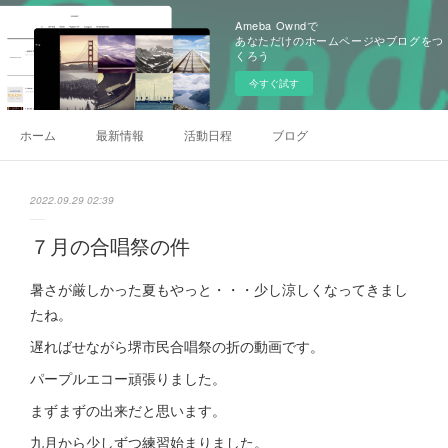
Ameba Owndで
あなただけのホームページやブログをつ
くろう
今すぐ試す
ホーム
最新情報
活動日程
ブログ
2022.09.29 02:39
７月の合唱祭の件
暑さが厳しかった夏もやっと・・・少し涼しくなってきまし
たね。
遅ればせながら堺市民合唱祭の折の動画です。
パープルエコー頑張りました。
まずまずの出来だと思います。
九月から少しずつ練習始まりました。